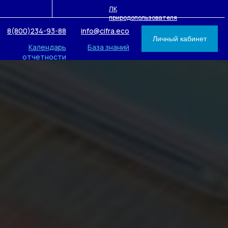
ЛК
природопользователя
8(800)234-93-88
info@cifra.eco
Личный кабинет
Календарь
База знаний
отчетности