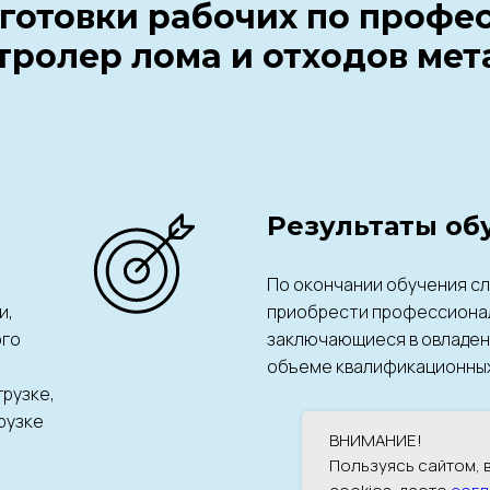
готовки рабочих по профе
тролер лома и отходов мет
Результаты об
По окончании обучения с
и,
приобрести профессиона
ого
заключающиеся в овладени
объеме квалификационных
грузке,
рузке
ВНИМАНИЕ!
Пользуясь сайтом,