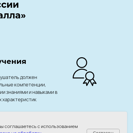
ссии
алла»
учения
лушатель должен
льные компетенции,
и знаниями и навыками в
 характеристик
 вы соглашаетесь с использованием