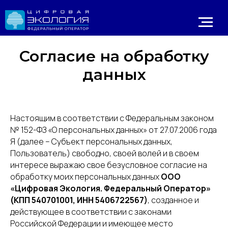
Согласие на обработку
данных
Настоящим в соответствии с Федеральным законом
№ 152-ФЗ «О персональных данных» от 27.07.2006 года
Я (далее – Субъект персональных данных,
Личный 
Пользователь) свободно, своей волей и в своем
ИРОДНАДЗОР
Реестр ОНВОС
Реестр лицензий
ЛК природопользователя
интересе выражаю свое безусловное согласие на
обработку моих персональных данных
ООО
«Цифровая Экология. Федеральный Оператор»
(КПП 540701001, ИНН 5406722567)
, созданное и
действующее в соответствии с законами
Российской Федерации и имеющее место