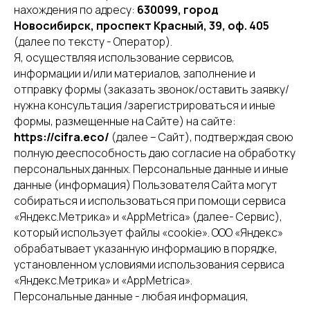
8(800)234-93-88
info@cifra.eco
нахождения по адресу:
630099, город
бучение
Новосибирск, проспект Красный, 39, оф. 405
База знаний
Календарь
(далее по тексту - Оператор).
отчетности
Я, осуществляя использование сервисов,
информации и/или материалов, заполнение и
отправку формы (заказать звонок/оставить заявку/
нужна консультация /зарегистрироваться и иные
формы, размещенные на Сайте) на сайте:
https://cifra.eco/
(далее – Сайт), подтверждая свою
полную дееспособность даю согласие на обработку
персональных данных. Персональные данные и иные
данные (информация) Пользователя Сайта могут
собираться и использоваться при помощи сервиса
«Яндекс.Метрика» и «AppMetrica» (далее- Сервис),
который использует файлы «cookie». ООО «Яндекс»
обрабатывает указанную информацию в порядке,
установленном условиями использования сервиса
«Яндекс.Метрика» и «AppMetrica».
Персональные данные - любая информация,