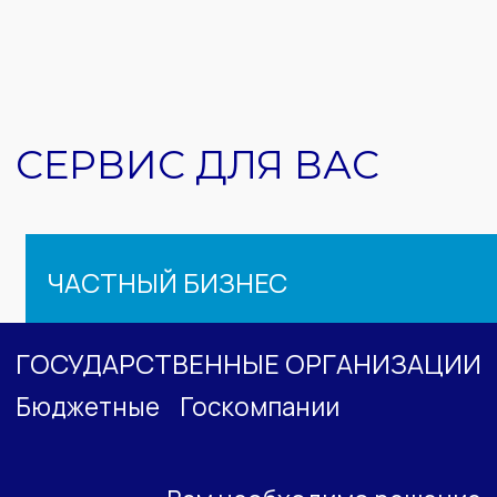
ГОСУДАРСТВЕННЫЕ ОРГАНИЗАЦИИ
ЧАСТНЫЙ БИЗНЕС
Малый
Средний
Крупный
Вам необходимо решение
экологических задач, если у вас:
Нет выбросов
Нет вредных сбросов
Малые котельные
Размещение и обработка отходов
Строительство
Производства
Недра
Использование водных объектов и добыча
подземных вод