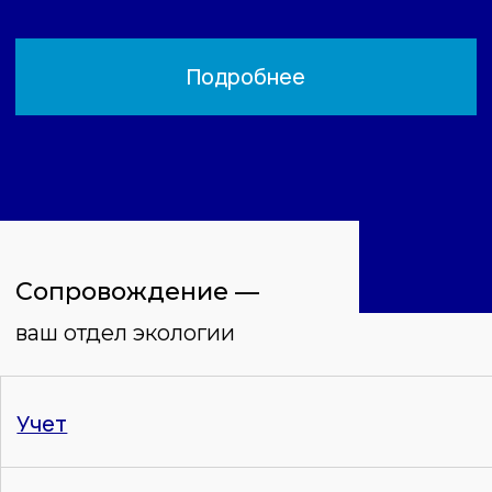
Декларации и плата
Работа в Личном кабинете
природопользователя
Услуги —
решение конкретных задач
Окружающая среда
Работа в ЛКП
ОНВОС
Платежи
Декларация по ОНВОС
ПЭК
План мероприятий СВЗВ
Воздух
Декларация
НДВ
Инвентаризация
Отчеты 2-ТП