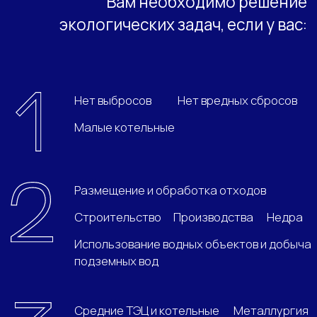
Средние ТЭЦ и котельные
Металлургия
Объекты транспортной инфраструктуры
Складирование и хранение
Добыча
Небольшие очистные сооружения
Крупные производства
Радиация
Небольшие предприятия по обращению
с отходами
ТЭЦ, крупные котельные
Очистные сооружения
Добыча и обогащение
Заводы по обращению с отходами
Крупные химические, металлургические
и обрабатывающие производства
Сельское хозяйство и крупные пищевые
производства