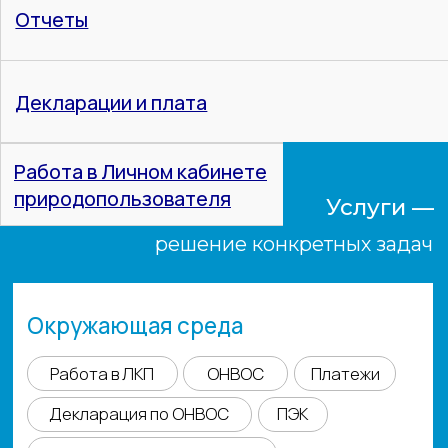
Вода
Декларация
НДС
Инвентаризация
Отчеты
Отходы
Инвентаризация / Выявление
Учет движения
ПНООЛР
Паспорта отходов
Отчеты 2-ТП
ОССиГ
Учебный центр
Экологическая безопасность