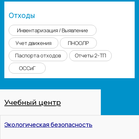
ЧАСТНЫЙ БИЗНЕС
ГОСУДАРСТВЕННЫЕ ОРГАНИЗАЦИИ
Бюджетные
Госкомпании
Вам необходимо решение
экологических задач, если у вас:
Нет выбросов
Нет вредных сбросов
Малые котельные
Размещение и обработка отходов
Строительство
Производства
Недра
Использование водных объектов и добыча