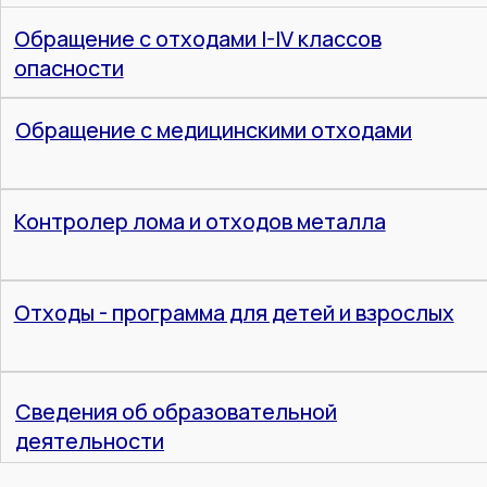
подземных вод
Средние ТЭЦ и котельные
Металлургия
Объекты транспортной инфраструктуры
Складирование и хранение
Добыча
Небольшие очистные сооружения
Крупные производства
Радиация
Небольшие предприятия по обращению
с отходами
ТЭЦ, крупные котельные
Очистные сооружения
Добыча и обогащение
Заводы по обращению с отходами
Крупные химические, металлургические
и обрабатывающие производства
Сельское хозяйство и крупные пищевые
производства