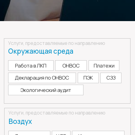
Услуги, предоставляемые по направлению
Воздух
Декларация
НДВ
Инвентаризация
Отчеты 2-ТП
План мероприятий СВЗВ
Услуги, предоставляемые по направлению
Вода
Декларация
НДС
Инвентаризация
Отчеты
Услуги, предоставляемые по направлению
Отходы
Инвентаризация
Учет движения
ПНООЛР
Паспорта отходов
Отчеты 2-ТП
ОССиГ
ФГИС ОПВК / ФЭО