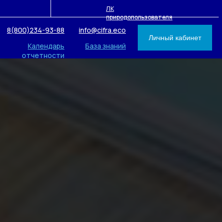
ЛК
природопользователя
8(800)234-93-88
info@cifra.eco
Личный кабинет
Календарь
База знаний
отчетности