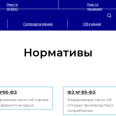
Реестр
Реестр
ОНВОС
лицензий
Сопровождение
Обучение
Нормативы
№96-ФЗ
ФЗ № 89-ФЗ
ральный закон об охране
Федеральный закон об
сферного воздуха
отходах производства и
потребления