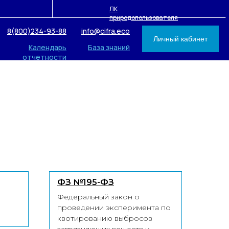
ЛК
природопользователя
8(800)234-93-88
info@cifra.eco
Личный кабинет
Календарь
База знаний
отчетности
ФЗ №195-ФЗ
Федеральный закон о
проведении эксперимента по
квотированию выбросов