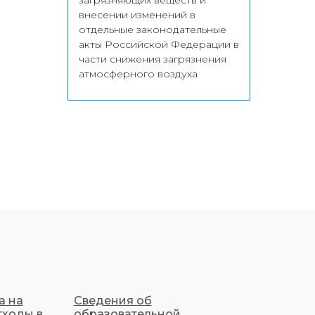
загрязняющих веществ и
внесении изменений в
отдельные законодательные
акты Российской Федерации в
части снижения загрязнения
атмосферного воздуха
а на
Сведения об
тходы в
образовательной